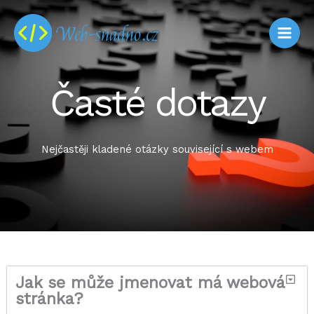
Přeskočit
na
obsah
Časté dotazy
Nejčastěji kladené otázky související s webem
Jak se může jmenovat má webová
stránka?